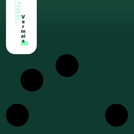
N
otí
cia
V
e
s
r
m
ai
s